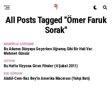
All Posts Tagged "Ömer Faruk
Sorak"
MISAFIR-LE GÖRÜŞME
Bu Adamın Dünyaya Geçerken Uğramış Gibi Bir Hali Var:
Mehmet Günsür
VIZYON
Bu Hafta Vizyona Giren Filmler (4 Şubat 2011)
EGE GÖRGÜN
Abdül-Cem-Baz Bey’in Amerika Macerası (Yahşi Batı)