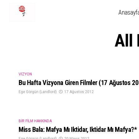
Anasayf
All
VIZYON
Bu Hafta Vizyona Giren Filmler (17 Ağustos 2
Ege Görgün (Landlord)
17 Ağustos 2012
BIR FILM HAKKINDA
Miss Bala: Mafya Mı Iktidar, Iktidar Mı Mafya?*
Ege Görgün (Landlord)
20 Mayıs 2012