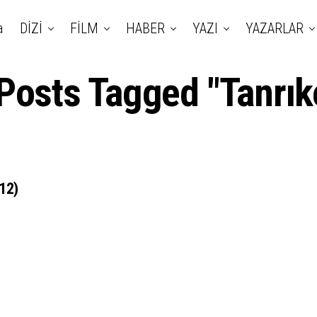
a
DİZİ
FİLM
HABER
YAZI
YAZARLAR
 Posts Tagged "Tanrık
012)