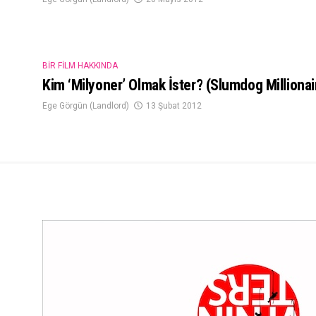
BIR FILM HAKKINDA
Kim ‘Milyoner’ Olmak İster? (Slumdog Millionai
Ege Görgün (Landlord)
13 Şubat 2012