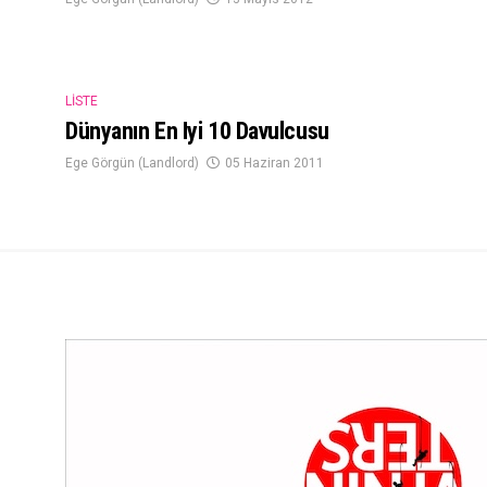
LISTE
Dünyanın En Iyi 10 Davulcusu
Ege Görgün (Landlord)
05 Haziran 2011