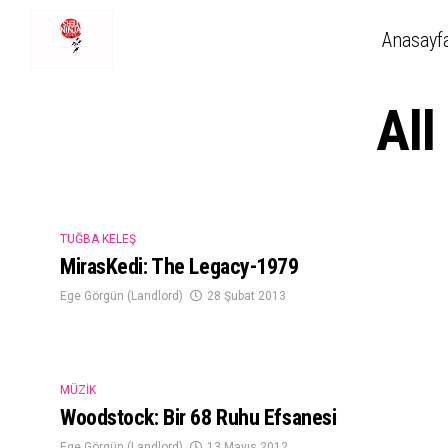
Anasayf
All
TUĞBA KELEŞ
MirasKedi: The Legacy-1979
Ege Görgün (Landlord)
28 Şubat 2013
MÜZIK
Woodstock: Bir 68 Ruhu Efsanesi
Ege Görgün (Landlord)
13 Mayıs 2012