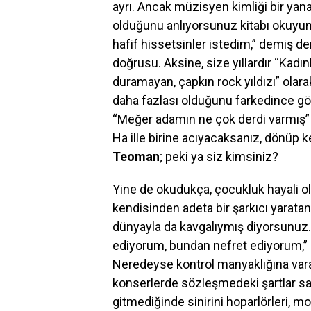
ayrı. Ancak müzisyen kimliği bir yana, 
olduğunu anlıyorsunuz kitabı okuyunca
hafif hissetsinler istedim,” demiş
doğrusu. Aksine, size yıllardır “Kadı
duramayan, çapkın rock yıldızı” olar
daha fazlası olduğunu farkedince göğ
“Meğer adamın ne çok derdi varmış”
Ha ille birine acıyacaksanız, dönüp 
Teoman
; peki ya siz kimsiniz?
Yine de okudukça, çocukluk hayali ol
kendisinden adeta bir şarkıcı yarata
dünyayla da kavgalıymış diyorsunuz. 
ediyorum, bundan nefret ediyorum,” d
Neredeyse kontrol manyaklığına va
konserlerde sözleşmedeki şartlar sağ
gitmediğinde sinirini hoparlörleri, mo