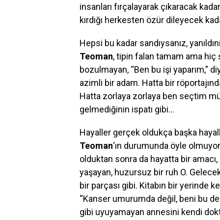
insanları fırçalayarak çıkaracak kad
kırdığı herkesten özür dileyecek kad
Hepsi bu kadar sandıysanız, yanıldını
Teoman
, tipin falan tamam ama hiç
bozulmayan, “Ben bu işi yaparım,” di
azimli bir adam. Hatta bir röportajınd
Hatta zorlaya zorlaya ben seçtim mü
gelmediğinin ispatı gibi…
Hayaller gerçek oldukça başka hayall
Teoman
‘ın durumunda öyle olmuyor.
olduktan sonra da hayatta bir amacı, b
yaşayan, huzursuz bir ruh O. Gelecek
bir parçası gibi. Kitabın bir yerinde k
“Kanser umurumda değil, beni bu de
gibi uyuyamayan annesini kendi dokt