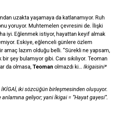
tundan uzakta yaşamaya da katlanamıyor. Ruh
a onu yoruyor. Muhtemelen çevresini de. İlişki
 iyi. Eğlenmek istiyor, hayattan keyif almak
lemiyor. Eskiye, eğlenceli günlere özlem
ir amaç lazım olduğu belli. “Sürekli ne yapsam,
r şey bulamıyor gibi. Canı sıkılıyor. Teoman
ar da olmasa,
Teoman
olmazdı ki…
Ikigaisini*
 İKİGAİ, iki sözcüğün birleşmesinden oluşuyor.
e anlamına geliyor; yani İkigai = “Hayat gayesi”.