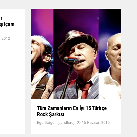
ur
eşilçam
n 2012
Tüm Zamanların En İyi 15 Türkçe
Rock Şarkısı
Ege Görgün (Landlord)
15 Haziran 2015