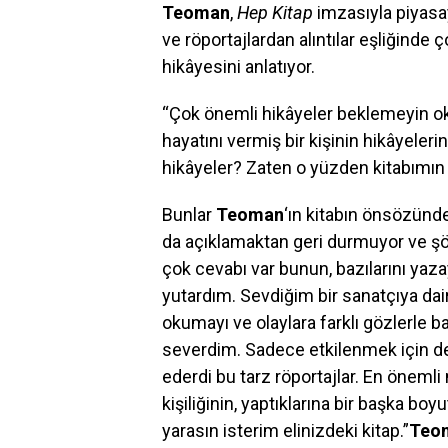
Teoman
,
Hep Kitap
imzasıyla piyasa
ve röportajlardan alıntılar eşliğinde
hikâyesini anlatıyor.
“Çok önemli hikâyeler beklemeyin 
hayatını vermiş bir kişinin hikâyeleri
hikâyeler? Zaten o yüzden kitabımın 
Bunlar
Teoman
‘ın kitabın önsözünde
da açıklamaktan geri durmuyor ve şöy
çok cevabı var bunun, bazılarını yazay
yutardım. Sevdiğim bir sanatçıya dair
okumayı ve olaylara farklı gözlerle ba
severdim. Sadece etkilenmek için de
ederdi bu tarz röportajlar. En öneml
kişiliğinin, yaptıklarına bir başka b
yarasın isterim elinizdeki kitap.”
Teo