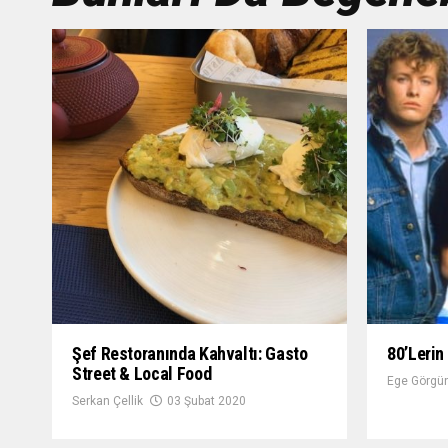
Şef Restoranında Kahvaltı: Gasto
80’lerin
Street & Local Food
Ege Görgün
Serkan Çellik
03 Şubat 2020