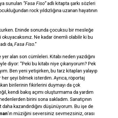
ya sunulan
“Fasa Fiso”
adlı kitapta şarkı sözleri
 çocukluğundan rock yıldızlığına uzanan hayatının
okurken. Eninde sonunda çocuksu bir mesleğe
ni okuyacaksınız. Ne kadar önemli olabilir ki bu
adı da,
Fasa Fiso
.”
 yer alan son cümleleri. Kitabı neden yazdığını
le diyor: “Peki bu kitabı niye çıkarıyorum? Pek
ım. Ben yeni yetişirken, bu tarz kitapları yalayıp
 her şeyi bilmek isterdim. Ayrıca, röportaj
kan birilerinin fikirlerini duymayı da çok
ğil, kendi bakış açımı oluşturmama da yardım
i nedenlerden birini sona sakladım. Sanatçının
oyut daha kazandırdığını düşünüyorum. Bu işe de
man
‘ın müziğini seversiniz sevmezsiniz, orası