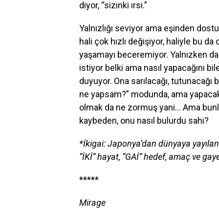
diyor, “sizinki ırsi.”
Yalnızlığı seviyor ama eşinden dos
hali çok hızlı değişiyor, haliyle bu d
yaşamayı beceremiyor. Yalnızken daha
istiyor belki ama nasıl yapacağını bi
duyuyor. Ona sarılacağı, tutunacağı b
ne yapsam?” modunda, ama yapacak bi
olmak da ne zormuş yani… Ama bunl
kaybeden, onu nasıl bulurdu sahi?
*İkigai: Japonya’dan dünyaya yayılan
“İKİ” hayat, “GAİ” hedef, amaç ve gay
*****
Mirage