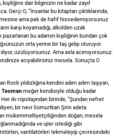
kişiliğine dair bilginizin ne kadar zayıf
. Gerçi O, “İnsanlar bu kitaptan çıktıklarında,
 demesine ama pek de hafif hissedemiyorsunuz
nların karşı koyamadığı, alkolden uzak
ak pazarlanan bu adamın kişiliğinin bundan çok
sünüzün orta yerine bir taş gelip oturuyor.
 diyor, üzülüyorsunuz. Ama asla acımıyorsunuz.
kendinize acıyabilirsiniz mesela. Sonuçta O
an Rock yıldızlığına kendini adım adım taşıyan,
n
Teoman
meğer kendisiyle olduğu kadar
Her iki röpotajından birinde, “Şundan nefret
iyen, bir nevi Somurtkan Şirin adeta.
ran mükemmelliyetçiliğinden doğan, mesela
lanmadığında ve işler istediği gibi
nitörleri, vantilatörleri tekmeleyip çevresindeki