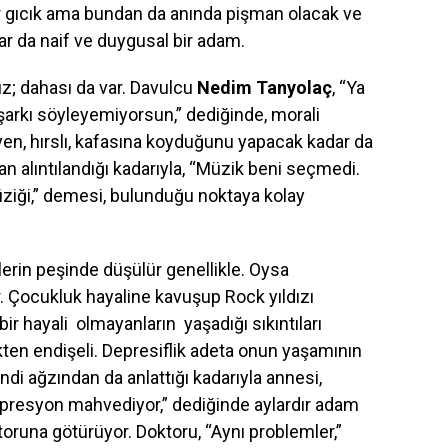
ar gıcık ama bundan da anında pişman olacak ve
ar da naif ve duygusal bir adam.
z; dahası da var. Davulcu
Nedim Tanyolaç
, “Ya
 şarkı söyleyemiyorsun,” dediğinde, morali
yen, hırslı, kafasına koyduğunu yapacak kadar da
an alıntılandığı kadarıyla, “Müzik beni seçmedi.
ziği,” demesi, bulunduğu noktaya kolay
erin peşinde düşülür genellikle. Oysa
 Çocukluk hayaline kavuşup Rock yıldızı
ir hayali olmayanların yaşadığı sıkıntıları
ten endişeli. Depresiflik adeta onun yaşamının
endi ağzından da anlattığı kadarıyla annesi,
presyon mahvediyor,” dediğinde aylardır adam
oruna götürüyor. Doktoru, “Aynı problemler,”