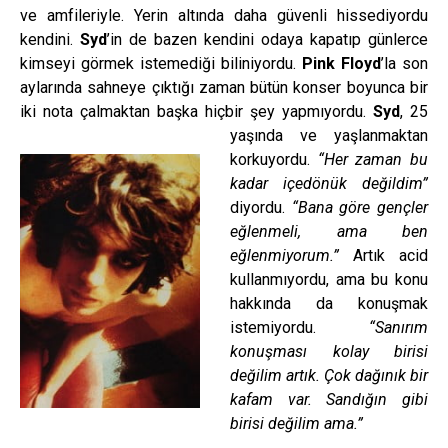
ve amfileriyle. Yerin altında daha güvenli hissediyordu
kendini.
Syd
’in de bazen kendini odaya kapatıp günlerce
kimseyi görmek istemediği biliniyordu.
Pink Floyd
’la son
aylarında sahneye çıktığı zaman bütün konser boyunca bir
iki nota çalmaktan başka hiçbir şey yapmıyordu.
Syd
, 25
yaşında ve
yaşlanmaktan
korkuyordu.
“Her zaman
bu
kadar içedönük değildim”
diyordu.
“Bana göre
gençler
eğlenmeli, ama ben
eğlenmiyorum.”
Artık acid
kullanmıyordu, ama bu konu
hakkında da konuşmak
istemiyordu.
“Sanırım
konuşması kolay birisi
değilim artık. Çok dağınık bir
kafam var. Sandığın gibi
birisi değilim ama.”