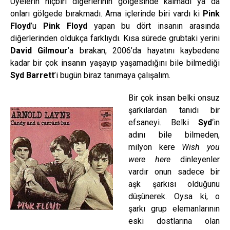
Üyelerin hiçbiri diğerlerinin gölgesinde kalmadı ya da
onları gölgede bırakmadı. Ama içlerinde biri vardı ki
Pink
Floyd
’u
Pink Floyd
yapan bu dört insanın arasında
diğerlerinden oldukça farklıydı. Kısa sürede grubtaki yerini
David Gilmour
’a bırakan, 2006’da hayatını kaybedene
kadar bir çok insanın yaşayıp yaşamadığını bile bilmediği
Syd Barrett
’i bugün biraz tanımaya çalışalım.
Bir çok insan belki onsuz
şarkılardan tanıdı bir
efsaneyi. Belki
Syd
‘in
adını bile bilmeden,
milyon kere
Wish you
were here
dinleyenler
vardır onun sadece bir
aşk şarkısı olduğunu
düşünerek. Oysa ki, o
şarkı grup elemanlarının
eski dostlarına olan