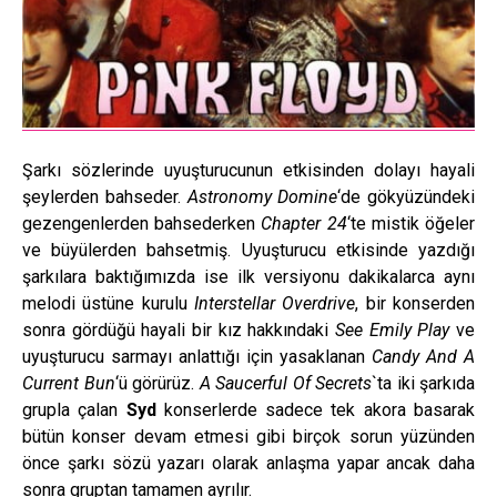
Şarkı sözlerinde uyuşturucunun etkisinden dolayı hayali
şeylerden bahseder.
Astronomy Domine
‘de gökyüzündeki
gezengenlerden bahsederken
Chapter 24
‘te mistik öğeler
ve büyülerden bahsetmiş. Uyuşturucu etkisinde yazdığı
şarkılara baktığımızda ise ilk versiyonu dakikalarca aynı
melodi üstüne kurulu
Interstellar Overdrive
, bir konserden
sonra gördüğü hayali bir kız hakkındaki
See Emily Play
ve
uyuşturucu sarmayı anlattığı için yasaklanan
Candy And A
Current Bun
‘ü görürüz.
A Saucerful Of Secrets
`ta iki şarkıda
grupla çalan
Syd
konserlerde sadece tek akora basarak
bütün konser devam etmesi gibi birçok sorun yüzünden
önce şarkı sözü yazarı olarak anlaşma yapar ancak daha
sonra gruptan tamamen ayrılır.