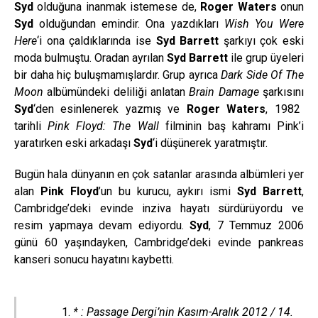
Syd
olduğuna inanmak istemese de,
Roger Waters
onun
Syd
olduğundan emindir. Ona yazdıkları
Wish You Were
Here
‘i ona çaldıklarında ise
Syd Barrett
şarkıyı çok eski
moda bulmuştu. Oradan ayrılan
Syd Barrett
ile grup üyeleri
bir daha hiç buluşmamışlardır. Grup ayrıca
Dark Side Of The
Moon
albümündeki deliliği anlatan
Brain Damage
şarkısını
Syd
‘den esinlenerek yazmış ve
Roger Waters
, 1982
tarihli
Pink Floyd: The Wall
filminin baş kahramı Pink’i
yaratırken eski arkadaşı
Syd
‘i düşünerek yaratmıştır.
Bugün hala dünyanın en çok satanlar arasında albümleri yer
alan
Pink Floyd
’un bu kurucu, aykırı ismi
Syd Barrett
,
Cambridge’deki evinde inziva hayatı sürdürüyordu ve
resim yapmaya devam ediyordu.
Syd
, 7 Temmuz 2006
günü 60 yaşındayken, Cambridge’deki evinde pankreas
kanseri sonucu hayatını kaybetti.
* : Passage Dergi’nin Kasım-Aralık 2012 / 14.