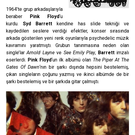
1964’te grup arkadaşlarıyla
beraber
Pink Floyd
‘u
kurdu.
Syd Barrett
kendine has slide tekniği ve
kaydedilen seslere verdiği efektler, konser sırasında
arkada gösterilen yeni renk oyunlarıyla psychedelic müzik
kavramını yaratmıştı. Grubun tanınmasına neden olan
single’lar
Arnold Layne
ve
See Emily Play
,
Barrett
imzalı
eserlerdi.
Pink Floyd
‘un ilk albümü olan
The Piper At The
Gates Of Dawn
‘nın bir şarkı dışında hepsini bestelemiş,
çıkan singleların çoğunu yazmış ve ikinci albümde de bir
şarkı bestelemiş ve bir şarkıda gitar çalmıştı.