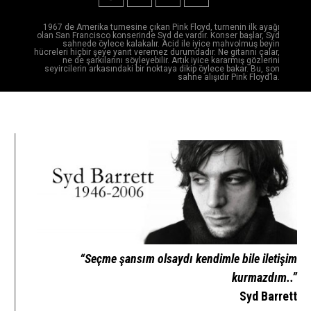
1967 de Amerika turnesine çıkan Pink Floyd, turnenin ilk ayağı
olan San Francisco konserinde Syd de vardır. Konser başlar, Syd
sahnede öylece kalakalır. Acid ile iyice mahvolmuş beyin
hücreleri hiçbir şeye yanıt veremez durumdadır. Ne gitarını çalar,
ne de şarkılarını söyleyebilir. Artık iyice kararmış gözlerini
seyircilerin arkasındaki bir noktaya dikip öylece bakar. Bu, son
sahne alışıdır Pink Floyd’la.
“Seçme şansım olsaydı kendimle bile iletişim
kurmazdım..”
Syd Barrett