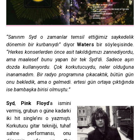
“Sanırım Syd o zamanlar temsil ettiğimiz saykedelik
dönemin bir kurbanıydı”
diyor
Waters
bir söyleşisinde.
“Herkes konserlerden önce asit takıldığımızı zannediyordu,
ama maalesef bunu yapan bir tek Syd’di. Sadece aşırı
dozda kullanıyordu. Çok korkutucuydu, neler olduğuna
inanamadım. Bir radyo programına çıkacaktık, bütün gün
onu bekledik, ama o gelmedi. ertesi gün ortaya çıktığında
ise bambaşka birisi olmuştu.”
Syd
,
Pink Floyd
’a ismini
vermiş, grubun o güne kadarki
iki hit single’ını o yazmıştı.
Korkutucu gitar tekniği, tuhaf
sahne performansı, onu