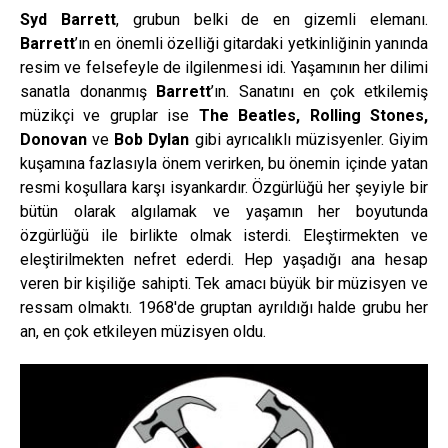
Syd Barrett
, grubun belki de en gizemli elemanı.
Barrett
’ın en önemli özelliği gitardaki yetkinliğinin yanında
resim ve felsefeyle de ilgilenmesi idi. Yaşamının her dilimi
sanatla donanmış
Barrett
’ın. Sanatını en çok etkilemiş
müzikçi ve gruplar ise
The Beatles, Rolling Stones,
Donovan
ve
Bob Dylan
gibi ayrıcalıklı müzisyenler. Giyim
kuşamına fazlasıyla önem verirken, bu önemin içinde yatan
resmi koşullara karşı isyankardır. Özgürlüğü her şeyiyle bir
bütün olarak algılamak ve yaşamın her boyutunda
özgürlüğü ile birlikte olmak isterdi. Eleştirmekten ve
eleştirilmekten nefret ederdi. Hep yaşadığı ana hesap
veren bir kişiliğe sahipti. Tek amacı büyük bir müzisyen ve
ressam olmaktı. 1968′de gruptan ayrıldığı halde grubu her
an, en çok etkileyen müzisyen oldu.