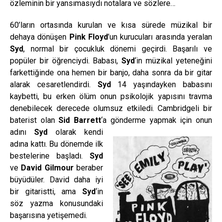
özleminin bir yansımasıydı notalara ve sözlere…
60’ların ortasında kurulan ve kısa sürede müzikal bir
dehaya dönüşen
Pink Floyd
’un kurucuları arasında yeralan
Syd
, normal bir çocukluk dönemi geçirdi. Başarılı ve
popüler bir öğrenciydi. Babası,
Syd
‘in müzikal yeteneğini
farkettiğinde ona hemen bir banjo, daha sonra da bir gitar
alarak cesaretlendirdi.
Syd
14 yaşındayken babasını
kaybetti, bu erken ölüm onun psikolojik yapısını travma
denebilecek derecede olumsuz etkiledi. Cambridgeli bir
baterist olan
Sid Barrett
‘a gönderme yapmak için onun
adını
Syd
olarak kendi
adına kattı. Bu dönemde ilk
bestelerine başladı.
Syd
ve
David Gilmour
beraber
büyüdüler. David daha iyi
bir gitaristti, ama
Syd
‘in
söz yazma konusundaki
başarısına yetişemedi.