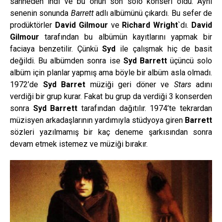
sahneden indi ve bu onun son solo konseri oldu. Aynı
senenin sonunda
Barrett
adlı albümünü çıkardı. Bu sefer de
prodüktörler
David Gilmour
ve
Richard Wright
`dı.
David
Gilmour
tarafından bu albümün kayıtlarını yapmak bir
faciaya benzetilir. Çünkü
Syd
ile çalışmak hiç de basit
değildi. Bu albümden sonra ise
Syd Barrett
üçüncü solo
albüm için planlar yapmış ama böyle bir albüm asla olmadı.
1972’de
Syd Barret
müziği geri döner ve
Stars
adını
verdiği bir grup kurar. Fakat bu grup da verdiği 3 konserden
sonra
Syd Barrett
tarafından dağıtılır. 1974’te tekrardan
müzisyen arkadaşlarının yardımıyla stüdyoya giren
Barrett
sözleri yazılmamış bir kaç deneme şarkısından sonra
devam etmek istemez ve müziği bırakır.