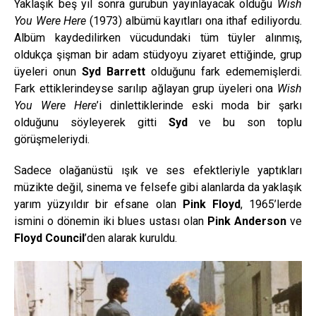
Yaklaşık beş yıl sonra gurubun yayınlayacak olduğu
Wish
You Were Here
(1973) albümü kayıtları ona ithaf ediliyordu.
Albüm kaydedilirken vücudundaki tüm tüyler alınmış,
oldukça şişman bir adam stüdyoyu ziyaret ettiğinde, grup
üyeleri onun
Syd Barrett
olduğunu fark edememişlerdi.
Fark ettiklerindeyse sarılıp ağlayan grup üyeleri ona
Wish
You Were Here
’i dinlettiklerinde eski moda bir şarkı
olduğunu söyleyerek gitti
Syd
ve bu son toplu
görüşmeleriydi.
Sadece olağanüstü ışık ve ses efektleriyle yaptıkları
müzikte değil, sinema ve felsefe gibi alanlarda da yaklaşık
yarım yüzyıldır bir efsane olan
Pink Floyd
, 1965’lerde
ismini o dönemin iki blues ustası olan
Pink Anderson
ve
Floyd Council
’den alarak kuruldu.