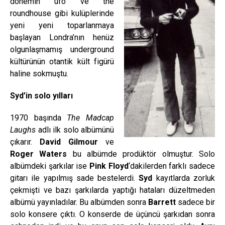
dönemin ufo ve the
roundhouse gibi kulüplerinde
yeni yeni toparlanmaya
başlayan Londra’nın henüz
olgunlaşmamış underground
kültürünün otantik kült figürü
haline sokmuştu.
Syd’in solo yılları
1970 başında
The Madcap
Laughs
adlı ilk solo albümünü
çıkarır.
David Gilmour
ve
Roger Waters
bu albümde prodüktör olmuştur. Solo
albümdeki şarkılar ise
Pink Floyd
‘dakilerden farklı sadece
gitarı ile yapılmış sade bestelerdi.
Syd
kayıtlarda zorluk
çekmişti ve bazı şarkılarda yaptığı hataları düzeltmeden
albümü yayınladılar. Bu albümden sonra
Barrett
sadece bir
solo konsere çıktı. O konserde de üçüncü şarkıdan sonra