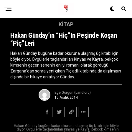
KITAP
Hakan Günday’ın “Hiç”in Peşinde Koşan
“Piç”leri
Hakan Gün­day bugüne kadar okuruna ulaşmış üç ki­tabı için
böyle diyor. Övgülerle taçlandırı­lan Kinyas ve Kayra, pekçok
kimsenin ge­çen senenin en iyi romanı olarak gördüğü
Zargana’dan sonra ye­ni çıkan Piç adlı kita­bında da alışılmışın
dışında bir hikaye an­latıyor Günday.
Ege Görgün (Landlord)
15 Aralık 2014
Hakan Gün­day bugüne kadar okuruna ulaşmış üç ki­tabı için böyle
diyor. Övgülerle taçlandırı­lan Kinyas ve Kayra, pekçok kimsenin