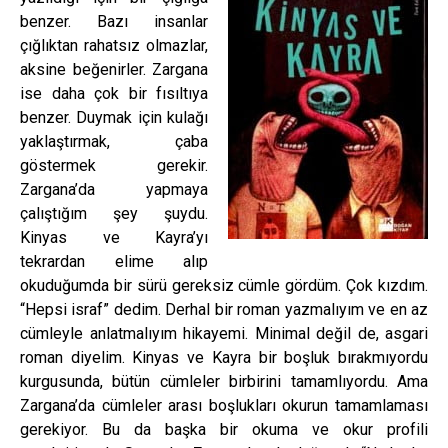
benzer. Bazı insanlar
çığlıktan rahatsız olmazlar,
aksine beğenirler. Zargana
ise daha çok bir fısıltıya
benzer. Duymak için kulağı
yaklaştırmak, çaba
göstermek gerekir.
Zargana’da yapmaya
çalıştığım şey şuydu.
Kinyas ve Kayra’yı
tekrardan elime alıp
okuduğumda bir sürü gereksiz cümle gördüm. Çok kızdım.
“Hepsi israf” dedim. Derhal bir roman yazmalıyım ve en az
cümleyle anlatmalıyım hikayemi. Minimal değil de, asgari
roman diyelim. Kinyas ve Kayra bir boşluk bırakmıyordu
kurgusunda, bütün cümleler birbirini tamamlıyordu. Ama
Zargana’da cümleler arası boşlukları okurun tamamlaması
gerekiyor. Bu da başka bir okuma ve okur profili