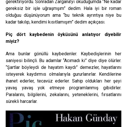
gerektiriyordu. Sonradan Zargana’yı okuduğumda “Ne kadar
gereksiz bir işle uğraşmşım” dedim. Hala iyi bir roman
olduğuu düşünüyorum ama “bu teknik ayrıntıya niye bu
kadar takılıp, kendimi kısıtlamışım” dedim açıkçası.
Piç dört kaybedenin öyküsünü anlatıyor diyebilir
miyiz?
Ama bunlar gönüllü kaybedenler. Kaybedişlerinin her
saniyesi bilinçli. Bu adamlar “Acımadı ki” diye diye ölürler.
“Şartlar böyleydi de hayatım kaydı” demezler, hayatlarını
isteyerek kaydırmıs olmalarıyla gururlanırlar. Kendilerine
ihanet ederler, tecavüz ederler. Sahip oldukları her şeyi
yavaş yavaş yok etmeye programlanmış gibidirler.
Paralarını, bilgilerini, zekalarını, yeteneklerini, fırsatlarını
sürekli harcarlar.