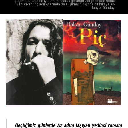
ge­çen senenin en iyi romanı olarak gördüğü Zargana'dan sonra
ye­ni çıkan Piç adlı kita­bında da alışılmışın dışında bir hikaye an­
latıyor Günday.
Geçtiğimiz günlerde Az adını taşıyan yedinci romanı