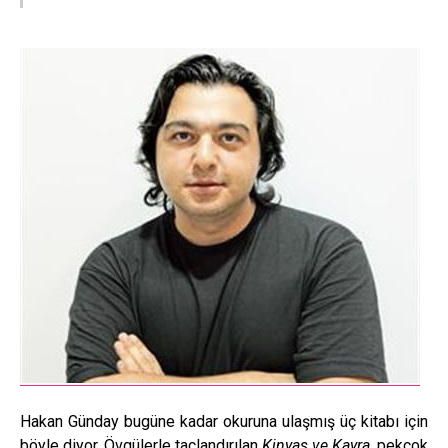
Hakan Gün­day bugüne kadar okuruna ulaşmış üç ki­tabı için
böyle diyor. Övgülerle taçlandırı­lan
Kinyas ve Kayra
, pekçok