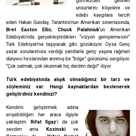
gör­mezden gelinen
unsurlarını klişelere ve
edebi kaygılara tercih
eden Hakan Gün­day, Tarantino’nun Amerikan sinemasın­da,
Bret Easton Ellis
,
Chuck Palahniuk
‘un Amerikan
Edebiyatı’nda gerçekleştirdik­leri “vizyon genişlemesini”
Türk Edebiyatı’na taşıyacak gibi gözüküyor. Oysa Genç
yazar sorularımıza verdiği yanıtlarla genç yaşına rağmen
dünyevi hırsların­dan arınmış bir “bilge” görünümü sergiliyor.
“Çok satmak, çok okunmak hiç der­dim değil” diyor.
Türk edebiyatında alışık olmadığımız bir tarz ve
söyleminiz var. Hangi kaynaklardan beslenerek
geliştirdiniz kendinizi?
Kendimi geliştirmek adına
erişebildiğim her araca ilgiyle
yaklaştım.
Rıfat Ilgaz
‘ı da çok
sevdim ama
Kozinski
ve