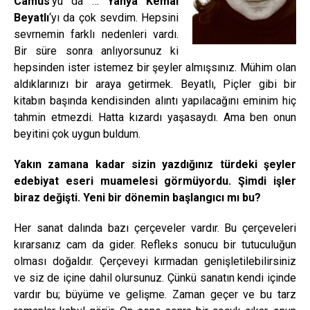
Camus
‘yu da …
Yahya Kemal
Beyatlı
‘yı da çok sevdim. Hepsini
sevrnemin farklı nedenleri vardı.
Bir süre sonra anlıyorsunuz ki
hepsinden ister istemez bir şeyler almışsınız. Mühim olan
aldıklarınızı bir araya getirmek. Beyatlı, Piçler gibi bir
kitabın başında kendisinden alıntı yapılacağını eminim hiç
tahmin etmezdi. Hatta kızardı yaşasaydı. Ama ben onun
beyitini çok uygun buldum.
Yakın zamana kadar sizin yazdığınız türdeki şeyler
edebiyat eseri muamelesi görmüyordu. Şimdi işler
biraz değişti. Yeni bir dönemin başlangıcı mı bu?
Her sanat dalında bazı çerçeveler vardır. Bu çerçeveleri
kırarsanız cam da gider. Refleks sonucu bir tutuculuğun
olması doğaldır. Çerçeveyi kırmadan genişletilebilirsiniz
ve siz de içine dahil olursunuz. Çünkü sanatın kendi içinde
vardır bu; büyüme ve gelişme. Zaman geçer ve bu tarz