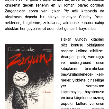
kimsenin ge­çen senenin en iyi romanı olarak gördüğü
Zargana
‘dan sonra ye­ni çıkan
Piç
adlı kita­bında da
alışılmışın dışında bir hikaye an­latıyor Günday. Yete­
neklerine, bilgilerine, zekalarına, ailelerine, kısaca sahip
oldukları her şeye ihanet eden dört gencin hikayesi bu.
Hakan Günday kitapları
söz konusu olduğunda
anahtar kelime nihilizm.
Anarşist, punk, varoluşçu
ve underground onun
kitapları­nı tanımlarken
başvurulabilenecek keli­
meler. Şiddete, cinselliğe
yer vermekten
kaçınmayan; hayatımızın
en ücra köşele­rine sızmış
popüler kültürü ve onun