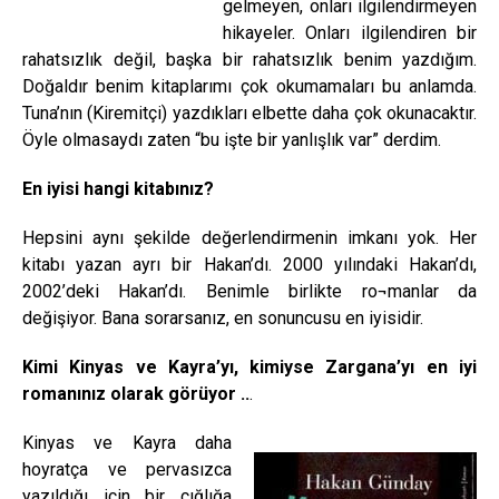
gelmeyen, onları ilgilendirmeyen
hikayeler. Onları ilgilendiren bir
rahatsızlık değil, başka bir rahatsızlık benim yazdığım.
Doğaldır benim kitaplarımı çok okumamaları bu anlamda.
Tuna’nın (Kiremitçi) yazdıkları elbette daha çok okunacaktır.
Öyle olmasaydı zaten “bu işte bir yanlışlık var” derdim.
En iyisi hangi kitabınız?
Hepsini aynı şekilde değerlendirmenin imkanı yok. Her
kitabı yazan ayrı bir Hakan’dı. 2000 yılındaki Hakan’dı,
2002’deki Hakan’dı. Benimle birlikte ro¬manlar da
değişiyor. Bana sorarsanız, en sonuncusu en iyisidir.
Kimi Kinyas ve Kayra’yı, kimiyse Zargana’yı en iyi
romanınız olarak görüyor ..
.
Kinyas ve Kayra daha
hoyratça ve pervasızca
yazıldığı için bir çığlığa