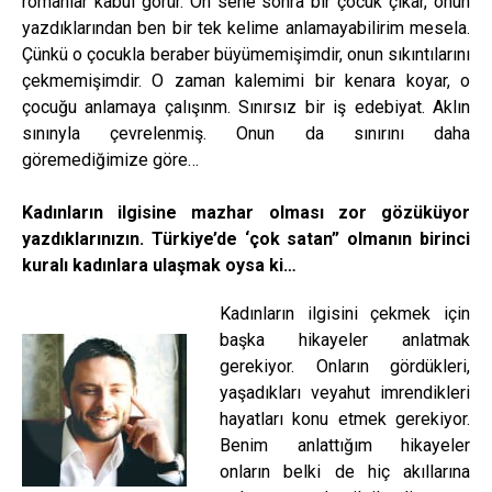
romanlar kabul görür. On sene sonra bir çocuk çıkar, onun
yazdıklarından ben bir tek kelime anlamayabilirim mesela.
Çünkü o çocukla beraber büyümemişimdir, onun sıkıntılarını
çekmemişimdir. O zaman kalemimi bir kenara koyar, o
çocuğu anlamaya çalışınm. Sınırsız bir iş edebiyat. Aklın
sınınyla çevrelenmiş. Onun da sınırını daha
göremediğimize göre…
Kadınların ilgisine mazhar olması zor gözüküyor
yazdıklarınızın. Türkiye’de ‘çok satan” olmanın birinci
kuralı kadınlara ulaşmak oysa ki…
Kadınların ilgisini çekmek için
başka hikayeler anlatmak
gerekiyor. Onların gördükleri,
yaşadıkları veyahut imrendikleri
hayatları konu etmek gerekiyor.
Benim anlattığım hikayeler
onların belki de hiç akıllarına