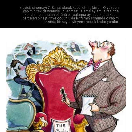
İzleyici, sinemayı 7. Sanat olarak kabul etmiş kişidir. O yüzden
yapımın tek bir yönüyle ilgilenmez. İzleme eylemi sırasında
kendisine sunulan bütünü parçalarına ayırır; sonuna kadar
parçaları birleştirir ve çoğunlukla bir filmin sonunda o yapım
hakkında bir şey söyleyemeyecek kadar yorulur.