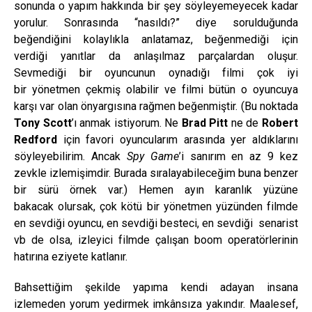
sonunda o yapım hakkında bir şey söyleyemeyecek kadar
yorulur. Sonrasında “nasıldı?” diye sorulduğunda
beğendiğini kolaylıkla anlatamaz, beğenmediği için
verdiği yanıtlar da anlaşılmaz parçalardan oluşur.
Sevmediği bir oyuncunun oynadığı filmi çok iyi
bir yönetmen çekmiş olabilir ve filmi bütün o oyuncuya
karşı var olan önyargısına rağmen beğenmiştir. (Bu noktada
Tony Scott
’ı anmak istiyorum. Ne
Brad Pitt
ne de
Robert
Redford
için favori oyuncularım arasında yer aldıklarını
söyleyebilirim. Ancak
Spy Game
’i sanırım en az 9 kez
zevkle izlemişimdir. Burada sıralayabileceğim buna benzer
bir sürü örnek var.) Hemen ayın karanlık yüzüne
bakacak olursak, çok kötü bir yönetmen yüzünden filmde
en sevdiği oyuncu, en sevdiği besteci, en sevdiği senarist
vb de olsa, izleyici filmde çalışan boom operatörlerinin
hatırına eziyete katlanır.
Bahsettiğim şekilde yapıma kendi adayan insana
izlemeden yorum yedirmek imkânsıza yakındır. Maalesef,