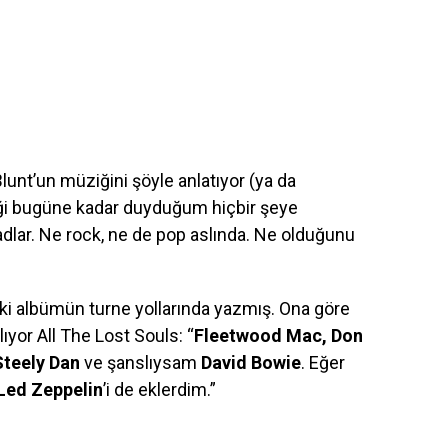
lunt’un müziğini şöyle anlatıyor (ya da
ği bugüne kadar duyduğum hiçbir şeye
dlar. Ne rock, ne de pop aslında. Ne olduğunu
eki albümün turne yollarında yazmış. Ona göre
ıyor All The Lost Souls: “
Fleetwood Mac, Don
Steely Dan
ve şanslıysam
David Bowie
. Eğer
Led Zeppelin
’i de eklerdim.”