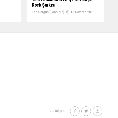
Rock Şarkısı
Ege Görgün (Landlord)
15 Haziran 2015
Bizi takip et