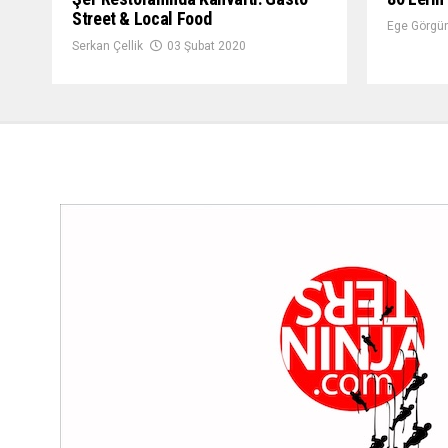
Street & Local Food
Ege Görgün
Serkan Çellik
03 Şubat 2020