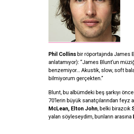
Phil Collins
bir röportajında James B
anlatamıyor): “James Blunt’un müzi
benzemiyor… Akustik, slow, soft bala
bilmiyorum gerçekten.”
Blunt, bu albümdeki beş şarkıyı önc
70’lerin büyük sanatçılarından feyz al
McLean, Elton John
, belki birazcık
yalan söyleseydim, bunların arasına