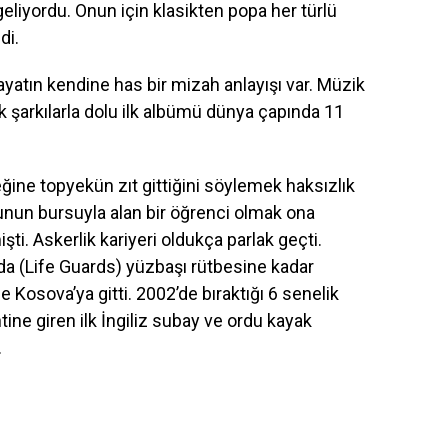
geliyordu. Onun için klasikten popa her türlü
di.
yatın kendine has bir mizah anlayışı var. Müzik
 şarkılarla dolu ilk albümü dünya çapında 11
eğine topyekün zıt gittiğini söylemek haksızlık
dunun bursuyla alan bir öğrenci olmak ona
i. Askerlik kariyeri oldukça parlak geçti.
yında (Life Guards) yüzbaşı rütbesine kadar
e Kosova’ya gitti. 2002’de bıraktığı 6 senelik
ine giren ilk İngiliz subay ve ordu kayak
.