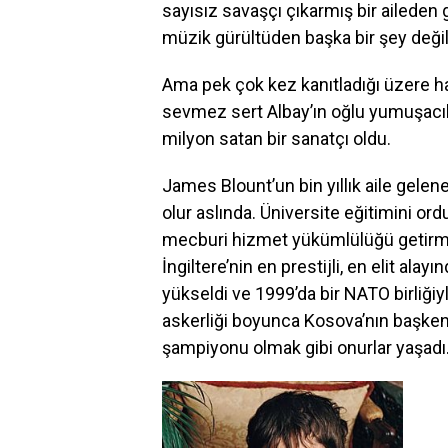
sayısız savaşçı çıkarmış bir aileden 
müzik gürültüden başka bir şey değil
Ama pek çok kez kanıtladığı üzere ha
sevmez sert Albay’ın oğlu yumuşacık
milyon satan bir sanatçı oldu.
James Blount’un bin yıllık aile gelen
olur aslında. Üniversite eğitimini or
mecburi hizmet yükümlülüğü getirmişt
İngiltere’nin en prestijli, en elit ala
yükseldi ve 1999’da bir NATO birliğiyl
askerliği boyunca Kosova’nın başkent
şampiyonu olmak gibi onurlar yaşadı