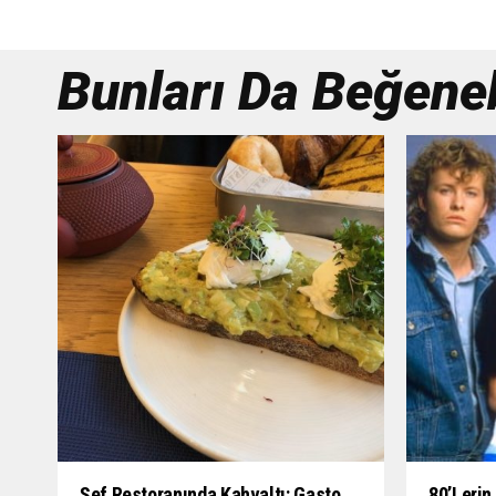
Bunları Da Beğenebi
Şef Restoranında Kahvaltı: Gasto
80’lerin