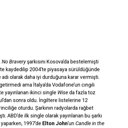
.
No Bravery
şarkısını Kosova’da bestelemişti
te kaydedilip 2004’te piyasaya sürüldüğünde
 adı olarak daha iyi durduğuna karar vermişti.
etirmedi ama İtalya’da Vodafone’un cıngılı
’te yayınlanan ikinci single
Wise
da fazla toz
’dan sonra oldu. İngiltere listelerine 12
rinciliğe oturdu. Şarkının radyolarda rağbet
tı. ABD’de ilk single olarak yayınlanan bu şarkı
e yaparken, 1997’de
Elton John
’un
Candle in the