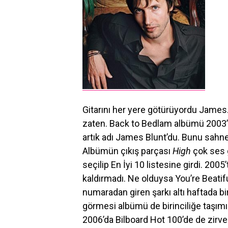
Gitarını her yere götürüyordu James
zaten. Back to Bedlam albümü 2003’
artık adı James Blunt’du. Bunu sahne
Albümün çıkış parçası
High
çok ses g
seçilip En İyi 10 listesine girdi. 2005
kaldırmadı. Ne olduysa You’re Beatiful
numaradan giren şarkı altı haftada bi
görmesi albümü de birinciliğe taşımış
2006’da Bilboard Hot 100’de de zirv