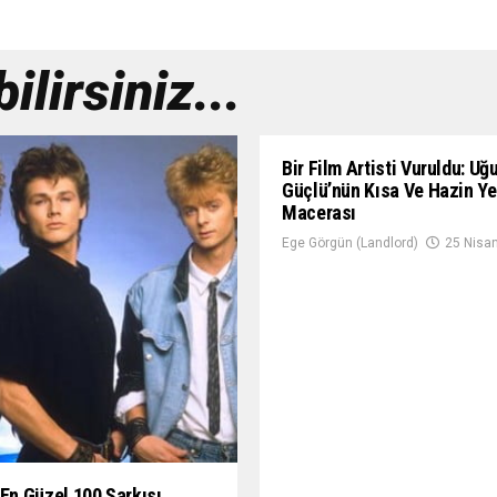
lirsiniz...
Bir Film Artisti Vuruldu: Uğ
Güçlü’nün Kısa Ve Hazin Y
Macerası
Ege Görgün (Landlord)
25 Nisa
 En Güzel 100 Şarkısı