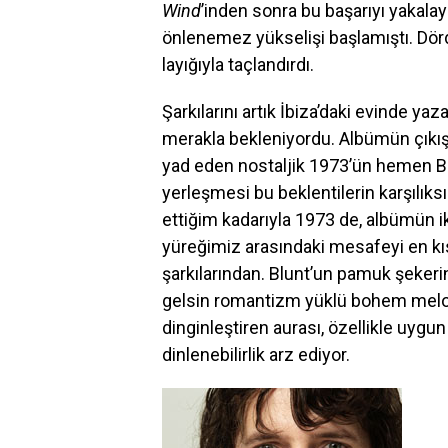
Wind
’inden sonra bu başarıyı yakalay
önlenemez yükselişi başlamıştı. Dö
layığıyla taçlandırdı.
Şarkılarını artık İbiza’daki evinde ya
merakla bekleniyordu. Albümün çıkış 
yad eden nostaljik 1973’ün hemen Bi
yerleşmesi bu beklentilerin karşılıks
ettiğim kadarıyla 1973 de, albümün ik
yüreğimiz arasındaki mesafeyi en kı
şarkılarından. Blunt’un pamuk şekerin
gelsin romantizm yüklü bohem melodil
dinginleştiren aurası, özellikle uyg
dinlenebilirlik arz ediyor.