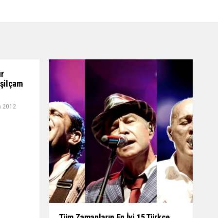
ur
eşilçam
n 2012
Tüm Zamanların En İyi 15 Türkçe