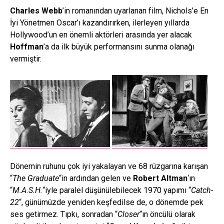
Charles Webb
’in romanından uyarlanan film, Nichols’e En
İyi Yönetmen Oscar’ı kazandırırken, ilerleyen yıllarda
Hollywood’un en önemli aktörleri arasında yer alacak
Hoffman
’a da ilk büyük performansını sunma olanağı
vermiştir.
Dönemin ruhunu çok iyi yakalayan ve 68 rüzgarına karışan
“
The Graduate
“in ardından gelen ve
Robert Altman
‘ın
“
M.A.S.H.
“iyle paralel düşünülebilecek 1970 yapımı “
Catch-
22
“, günümüzde yeniden keşfedilse de, o dönemde pek
ses getirmez. Tıpkı, sonradan “
Closer
“ın öncülü olarak