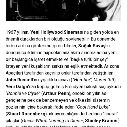
1967 yılının,
Yeni Hollywood Sineması
‘na giden yolda en
önemli duraklardan biri olduğu söylenebilir. Bu dönemde
birbiri ardına gösterime giren filmler,
Soğuk Savaş
‘ın
dondurucu iklimine hapsolan ana akım sinema adına yeni
bir başlangıca işaret etmekte ve “başka türlü bir şey”
isteyen yeni kuşakların şarkısına eşlik etmektedir. Arizona
Apaçileri tarafından kaçırılıp onlar tarafından yetiştirilen
John Russell
’ın uygarlıkla sınavı (
“Hombre”, Martin Ritt
),
Yeni Dalga
‘dan kopup gelmiş Freudyen bakışlı suç öyküsü
“
Bonnie ve Clyde
” (
Arthur Penn
), önceki on yılın asi
gençlerine pek de benzemeyen ve öfkesini sistemin
gözlerinin içine bakarak ifade eden “
Cool Hand Luke
”
(
Stuart Rosenberg
), ırk ayrımcılığını dert edinen “liberal”
çıkışlar (
Guess Who’s Coming to Dinner
,
Stanley Kramer
)