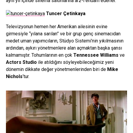
aynı yıl içinde sinema salonlarına arz-ı endam ederler.
Tuncer Çetinkaya
Televizyonun hemen her Amerikan ailesinin evine
girmesiyle “yılana sarılan” ve bir grup genç sinemacıdan
medet uman yapımcıların, Stüdyo Sistemi’nin yıkılmasının
ardından, aykırı yönetmenlere alan açmaktan başka şansı
kalmamıştır. Tohumlarının en çok
Tennessee Williams
ve
Actors Studio
ile atıldığını söyleyebileceğimiz yeni
dönemin dikkate değer yönetmenlerinden biri de
Mike
Nichols
‘tur.