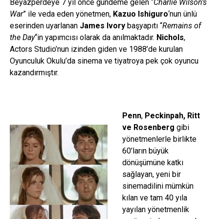
Beyazperdeye 7 yıl önce gündeme gelen “
Charlie Wilson’s
War
” ile veda eden yönetmen,
Kazuo Ishiguro
‘nun ünlü
eserinden uyarlanan
James Ivory
başyapıtı “
Remains of
the Day
“in yapımcısı olarak da anılmaktadır.
Nichols
,
Actors Studio’nun izinden giden ve 1988’de kurulan
Oyunculuk Okulu’da sinema ve tiyatroya pek çok oyuncu
kazandırmıştır.
Penn
,
Peckinpah, Ritt
ve Rosenberg
gibi
yönetmenlerle birlikte
60’ların büyük
dönüşümüne katkı
sağlayan, yeni bir
sinemadilini mümkün
kılan ve tam 40 yıla
yayılan yönetmenlik