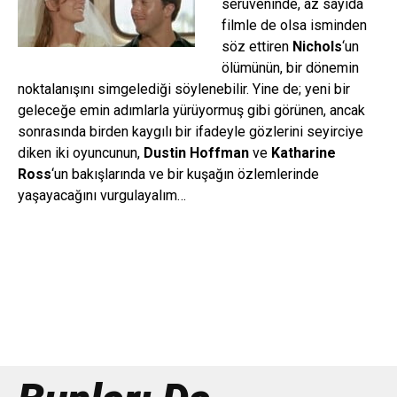
serüveninde, az sayıda
filmle de olsa isminden
söz ettiren
Nichols
‘un
ölümünün, bir dönemin
noktalanışını simgelediği söylenebilir. Yine de; yeni bir
geleceğe emin adımlarla yürüyormuş gibi görünen, ancak
sonrasında birden kaygılı bir ifadeyle gözlerini seyirciye
diken iki oyuncunun,
Dustin Hoffman
ve
Katharine
Ross
‘un bakışlarında ve bir kuşağın özlemlerinde
yaşayacağını vurgulayalım…