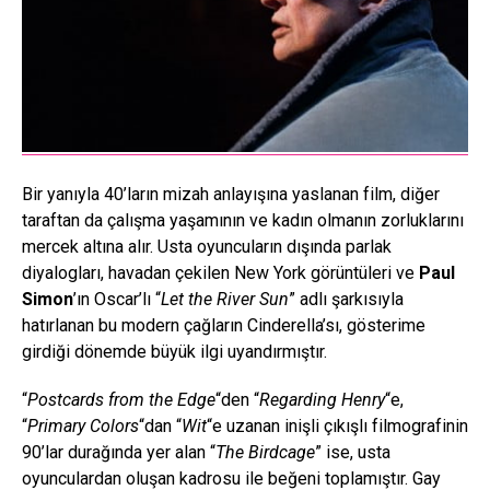
Bir yanıyla 40’ların mizah anlayışına yaslanan film, diğer
taraftan da çalışma yaşamının ve kadın olmanın zorluklarını
mercek altına alır. Usta oyuncuların dışında parlak
diyalogları, havadan çekilen New York görüntüleri ve
Paul
Simon
’ın Oscar’lı “
Let the River Sun
” adlı şarkısıyla
hatırlanan bu modern çağların Cinderella’sı, gösterime
girdiği dönemde büyük ilgi uyandırmıştır.
“
Postcards from the Edge
“den “
Regarding Henry
“e,
“
Primary Colors
“dan “
Wit
“e uzanan inişli çıkışlı filmografinin
90’lar durağında yer alan “
The Birdcage
” ise, usta
oyunculardan oluşan kadrosu ile beğeni toplamıştır. Gay