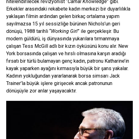
nitelendirilecek revizyonist “
Carnal Knowledge
” gibi.
Erkekler arasındaki rekabete kadın merkezi bir duyarlılıkla
yaklaşan filmin ardından gelen birkaç ortalama yapım
sayılmazsa 15 yıl sessizliğe bürünen Nichols’un geri
dönüşü, 1988 tarihli “
Working Girl
” ile gerçekleşir. Bu
modern güldürü, iş dünyasında yukarılara tırmanmaya
çalışan Tess McGill adlı bir kızın öyküsünü konu alır. New
York borsasında çalışan ve hırslı olmasına karşın aradığı
fırsatı bir türlü bulamayan genç kadın, patronu Katharine’in
kayak yaparken ayağını kırmasıyla büyük bir şans yakalar.
Kadının yokluğundan yararlanarak borsa simsarı Jack
Trainer’la büyük işlere girişecek ancak patronunun
dönüşüyle zor anlar yaşayacaktır.