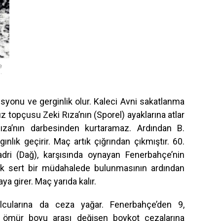
e
.
yonu ve gerginlik olur. Kaleci Avni sakatlanma
 topçusu Zeki Rıza’nın (Sporel) ayaklarına atlar
ıza’nın darbesinden kurtaramaz. Ardından B.
gınlık geçirir. Maç artık çığrından çıkmıştır. 60.
adri (Dağ), karşısında oynayan Fenerbahçe’nin
ok sert bir müdahalede bulunmasının ardından
ya girer. Maç yarıda kalır.
lcularına da ceza yağar. Fenerbahçe’den 9,
a ömür boyu arası değişen boykot cezalarına