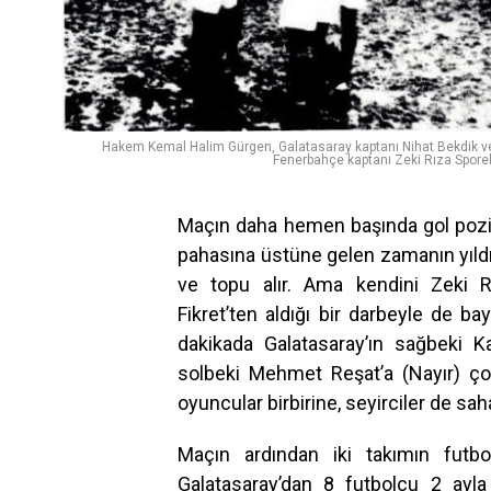
Hakem Kemal Halim Gürgen, Galatasaray kaptanı Nihat Bekdik v
Fenerbahçe kaptanı Zeki Rıza Sporel
Maçın daha hemen başında gol pozis
pahasına üstüne gelen zamanın yıldız
ve topu alır. Ama kendini Zeki R
Fikret’ten aldığı bir darbeyle de bay
dakikada Galatasaray’ın sağbeki K
solbeki Mehmet Reşat’a (Nayır) ç
oyuncular birbirine, seyirciler de saha
Maçın ardından iki takımın futbo
Galatasaray’dan 8 futbolcu 2 ayl