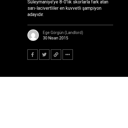
Süleymaniye’ye 8-0’lık skorlarla fark atan
sarı-lacivertliler en kuvvetli şampiyon
adayıdır.
Ege Görgün (Landlord)
30 Nisan 2015