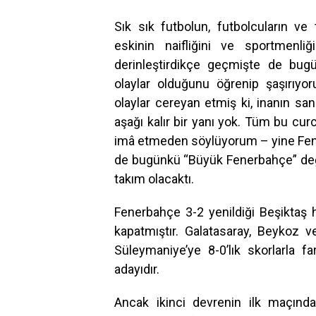
Sık sık futbolun, futbolcuların ve 
eskinin naifliğini ve sportmenli
derinleştirdikçe geçmişte de bug
olaylar olduğunu öğrenip şaşırıy
olaylar cereyan etmiş ki, inanın s
aşağı kalır bir yanı yok. Tüm bu cu
imâ etmeden söylüyorum – yine Fene
de bugünkü “Büyük Fenerbahçe” deği
takım olacaktı.
Fenerbahçe 3-2 yenildiği Beşiktaş ha
kapatmıştır. Galatasaray, Beykoz v
Süleymaniye’ye 8-0’lık skorlarla fa
adayıdır.
Ancak ikinci devrenin ilk maçınd