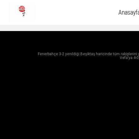
Anasayf
Fenerbahçe 3-2 yenildiği Beşiktaş haricinde tüm rakiplerini y
Vefa’ya 4-0