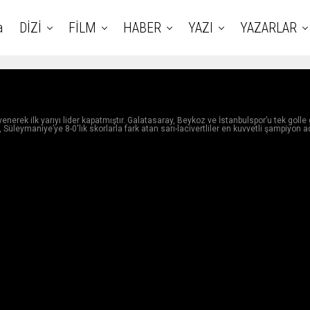
a
DİZİ
FİLM
HABER
YAZI
YAZARLAR
enerek ilk yarıyı lider kapatmıştır. Galatasaray, Beykoz ve İstanbulspor’u tek golle
, Süleymaniye’ye 8-0'lık skorlarla fark atan sarı-lacivertliler en kuvvetli şampiyon ad