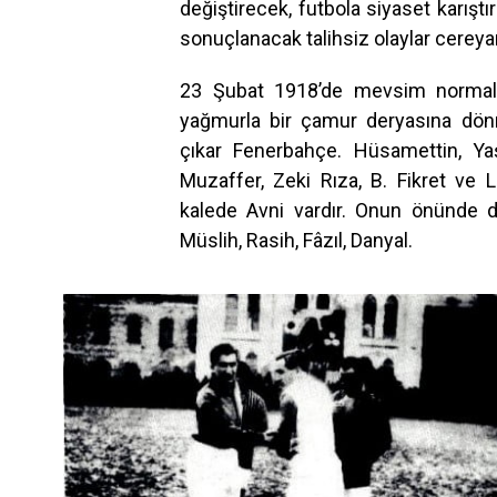
değiştirecek, futbola siyaset karıştı
sonuçlanacak talihsiz olaylar cereya
23 Şubat 1918’de mevsim normalle
yağmurla bir çamur deryasına dönm
çıkar Fenerbahçe. Hüsamettin, Ya
Muzaffer, Zeki Rıza, B. Fikret ve L
kalede Avni vardır. Onun önünde de
Müslih, Rasih, Fâzıl, Danyal.