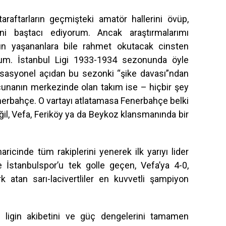
taraftarların geçmişteki amatör hallerini övüp,
ğini baştacı ediyorum. Ancak araştırmalarımı
ün yaşananlara bile rahmet okutacak cinsten
orum. İstanbul Ligi 1933-1934 sezonunda öyle
ansasyonel açıdan bu sezonki “şike davası”ndan
rcunanın merkezinde olan takım ise – hiçbir şey
rbahçe. O vartayı atlatamasa Fenerbahçe belki
l, Vefa, Feriköy ya da Beykoz klansmanında bir
ricinde tüm rakiplerini yenerek ilk yarıyı lider
e İstanbulspor’u tek golle geçen, Vefa’ya 4-0,
rk atan sarı-lacivertliler en kuvvetli şampiyon
a ligin akibetini ve güç dengelerini tamamen