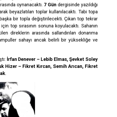
rasında oynanacaktı.
7 Gün
dergisinde yazıldığı
ılarak beyazlatılan toplar kullanılacaktı. Tabi topa
aşka bir topla değiştirilecekti. Çıkan top tekrar
ı için top sırasının sonuna koyulacaktı. Sahanın
ilen direklerin arasında sallandırılan donanma
 ampuller sahayı ancak belirli bir yüksekliğe ve
ştı:
İrfan Denever – Lebib Elmas, Şevket Soley
uk Hizer – Fikret Kırcan, Semih Arıcan, Fikret
vak
.