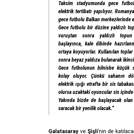
Taksim stadyumunda gece futbol
elektrik tertibatı yapılıyor. Romany
gece futbolu Balkan merkezlerinde 
Gece futbolu bir düzine yaldızlı to
vuruştan sonra yaldızlı topun
başlayınca, kale dibinde hazırlanm
ortaya koyuyorlar. Kullanılan toplar
sonra beyaz yaldıza bulanarak ikinci
Gece futbolunun bilnisbe küçük s
kolay oluyor. Çünkü sahanın dör
elektrik ışığı etrafta bir sis tabak
olursa uzaktaki oyuncular sis içinde 
Yakında bizde de başlayacak olan 
saracak bir yenilik olacak.
”
Galatasaray
ve
Şişli
’nin de katılac