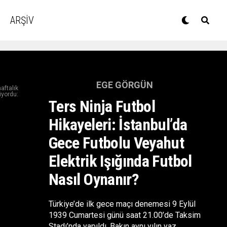
ARŞİV
EGE GÖRGÜN
aftalık
iyordu:
Ters Ninja Futbol
Hikayeleri: İstanbul’da
Gece Futbolu Veyahut
Elektrik Işığında Futbol
Nasıl Oynanır?
Türkiye’de ilk gece maçı denemesi 9 Eylül
1939 Cumartesi günü saat 21.00’de Taksim
Stadı’nda yapıldı. Bakın aynı yılın yaz