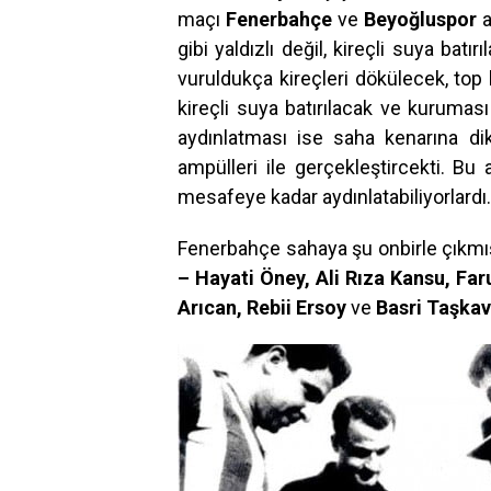
maçı
Fenerbahçe
ve
Beyoğluspor
a
gibi yaldızlı değil, kireçli suya batır
vuruldukça kireçleri dökülecek, top b
kireçli suya batırılacak ve kurumas
aydınlatması ise saha kenarına dik
ampülleri ile gerçekleştircekti. Bu
mesafeye kadar aydınlatabiliyorlardı.
Fenerbahçe sahaya şu onbirle çıkmı
– Hayati Öney, Ali Rıza Kansu, Far
Arıcan, Rebii Ersoy
ve
Basri Taşka