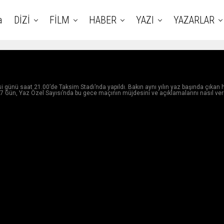
a
DİZİ
FİLM
HABER
YAZI
YAZARLAR
günü saat 21.00’de Taksim Stadı’nda yapıldı. Bakın aynı yılın yaz başında çıkan h
i 7 Gün, Yaz Özel Sayısı’nda bu gece maçının müjdesini ve açıklamalarını nasıl ver