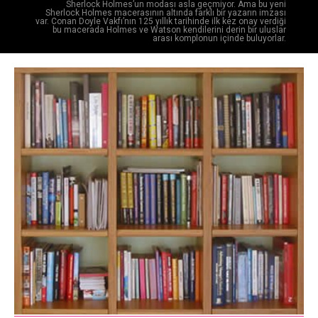
Sherlock Holmes’un modası asla geçmiyor. Ama bu yeni
Sherlock Holmes macerasının altında farklı bir yazarın imzası
var. Conan Doyle Vakfı’nın 125 yıllık tarihinde ilk kez onay verdiği
bu macerada Holmes ve Watson kendilerini derin bir uluslar
arası komplonun içinde buluyorlar.