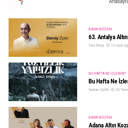
Anasayf
BASIN BÜLTENI
63. Antalya Altın
Ters Ninja
13 saat a
BU HAFTA NE İZLESEM?
Bu Hafta Ne İzl
Serkan Çellik
30 Tem
BASIN BÜLTENI
Adana Altın Koz