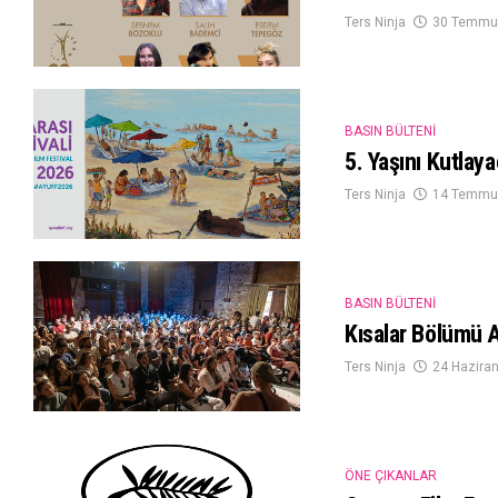
Ters Ninja
30 Temmu
BASIN BÜLTENI
5. Yaşını Kutlay
Ters Ninja
14 Temmu
BASIN BÜLTENI
Kısalar Bölümü A
Ters Ninja
24 Hazira
ÖNE ÇIKANLAR