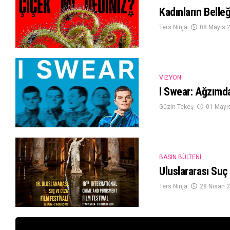
Kadınların Belle
Ters Ninja
08 Mayıs 
VIZYON
I Swear: Ağzımd
Güzin Tekeş
01 Mayı
BASIN BÜLTENI
Uluslararası Suç 
Ters Ninja
28 Nisan 