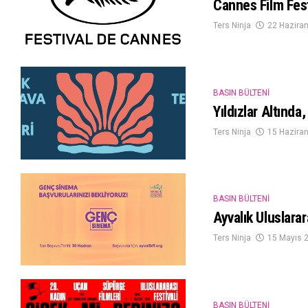
Cannes Film Fest
Ters Ninja
22 Hazira
BASIN BÜLTENI
Yıldızlar Altında
Ters Ninja
15 Hazira
BASIN BÜLTENI
Ayvalık Uluslarar
Ters Ninja
15 Mayıs 
BASIN BÜLTENI