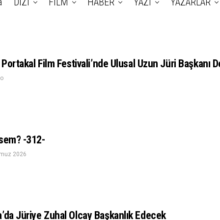
a
DİZİ
FİLM
HABER
YAZI
YAZARLAR
 Portakal Film Festivali’nde Ulusal Uzun Jüri Başkanı D
go
esem? -312-
muz 2026
a’da Jüriye Zuhal Olcay Başkanlık Edecek