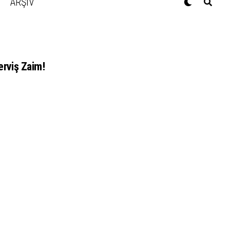
ARŞİV
erviş Zaim!