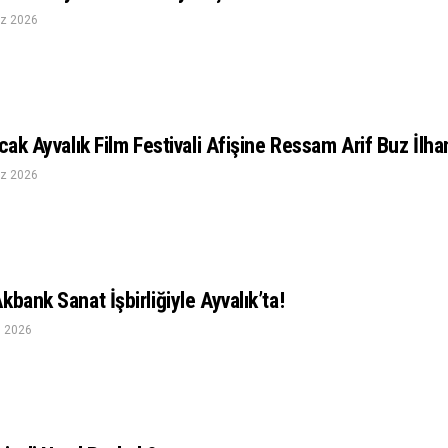
z 2026
acak Ayvalık Film Festivali Afişine Ressam Arif Buz İlh
z 2026
kbank Sanat İşbirliğiyle Ayvalık’ta!
n 2026