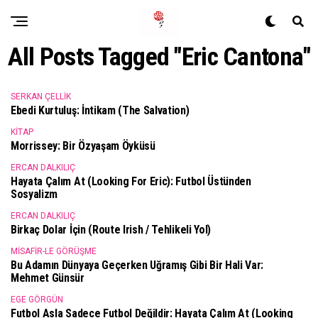
All Posts Tagged "Eric Cantona"
SERKAN ÇELLIK
Ebedi Kurtuluş: İntikam (The Salvation)
KITAP
Morrissey: Bir Özyaşam Öyküsü
ERCAN DALKILIÇ
Hayata Çalım At (Looking For Eric): Futbol Üstünden
Sosyalizm
ERCAN DALKILIÇ
Birkaç Dolar İçin (Route Irish / Tehlikeli Yol)
MISAFIR-LE GÖRÜŞME
Bu Adamın Dünyaya Geçerken Uğramış Gibi Bir Hali Var:
Mehmet Günsür
EGE GÖRGÜN
Futbol Asla Sadece Futbol Değildir: Hayata Çalım At (Looking