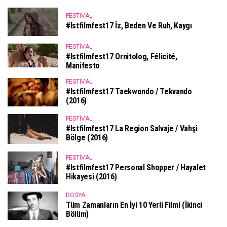
FESTIVAL
#istfilmfest17 İz, Beden Ve Ruh, Kaygı
FESTIVAL
#istfilmfest17 Ornitolog, Félicité,
Manifesto
FESTIVAL
#istfilmfest17 Taekwondo / Tekvando
(2016)
FESTIVAL
#istfilmfest17 La Region Salvaje / Vahşi
Bölge (2016)
FESTIVAL
#istfilmfest17 Personal Shopper / Hayalet
Hikayesi (2016)
DOSYA
Tüm Zamanların En İyi 10 Yerli Filmi (İkinci
Bölüm)