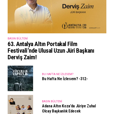
BASIN BÜLTENI
63. Antalya Altın Portakal Film
Festivali’nde Ulusal Uzun Jüri Başkanı
Derviş Zaim!
BU HAFTA NE İZLESEM?
Bu Hafta Ne İzlesem? -312-
BASIN BÜLTENI
Adana Altın Koza’da Jüriye Zuhal
Olcay Başkanlık Edecek