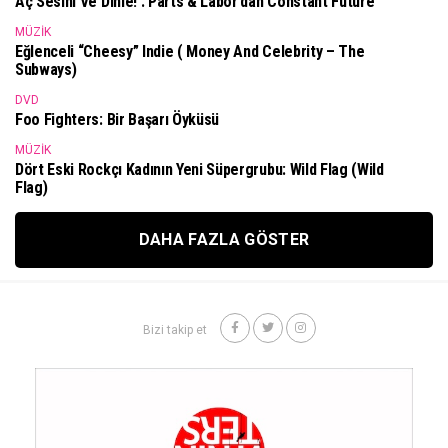
Aç Sesini Ve Dinle! : Parts & Labor’dan Constant Future
MÜZIK
Eğlenceli “Cheesy” Indie ( Money And Celebrity – The
Subways)
DVD
Foo Fighters: Bir Başarı Öyküsü
MÜZIK
Dört Eski Rockçı Kadının Yeni Süpergrubu: Wild Flag (Wild
Flag)
DAHA FAZLA GÖSTER
Bizi takip et