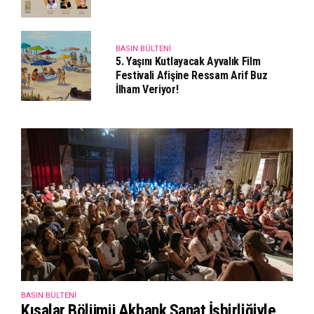
BASIN BÜLTENI
5. Yaşını Kutlayacak Ayvalık Film
Festivali Afişine Ressam Arif Buz
İlham Veriyor!
BASIN BÜLTENI
Kısalar Bölümü Akbank Sanat İşbirliğiyle