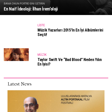
BANA ONUN PORTRE-SINI GETIRIN
En Naif İdeoloji: İlhan İrem’oloji
LISTE
Müzik Yazarları 2015’in En İyi Albümlerini
Seçti!
MÜZIK
Taylor Swift Ve “Bad Blood” Neden Yılın
En İyisi?
Latest News