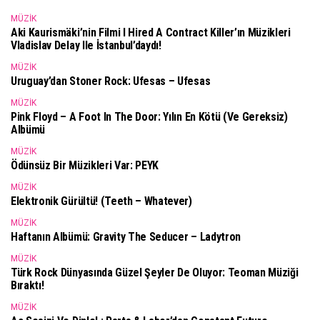
MÜZIK
Aki Kaurismäki’nin Filmi I Hired A Contract Killer’ın Müzikleri
Vladislav Delay Ile İstanbul’daydı!
MÜZIK
Uruguay’dan Stoner Rock: Ufesas – Ufesas
MÜZIK
Pink Floyd – A Foot In The Door: Yılın En Kötü (ve Gereksiz)
Albümü
MÜZIK
Ödünsüz Bir Müzikleri Var: PEYK
MÜZIK
Elektronik Gürültü! (Teeth – Whatever)
MÜZIK
Haftanın Albümü: Gravity The Seducer – Ladytron
MÜZIK
Türk Rock Dünyasında Güzel Şeyler De Oluyor: Teoman Müziği
Bıraktı!
MÜZIK