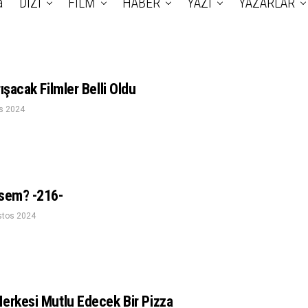
a
DİZİ
FİLM
HABER
YAZI
YAZARLAR
ışacak Filmler Belli Oldu
s 2024
esem? -216-
stos 2024
Herkesi Mutlu Edecek Bir Pizza