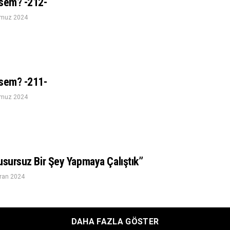
esem? -212-
muz 2024
esem? -211-
muz 2024
usursuz Bir Şey Yapmaya Çalıştık”
ran 2024
DAHA FAZLA GÖSTER