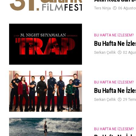
Ters Ninja
06 Ağusto
BU HAFTA NE İZLESEM?
Bu Hafta Ne İzl
Serkan Çellik
02 Ağu
BU HAFTA NE İZLESEM?
Bu Hafta Ne İzl
Serkan Çellik
29 Tem
BU HAFTA NE İZLESEM?