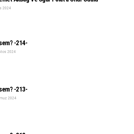
s 2024
esem? -214-
stos 2024
esem? -213-
muz 2024