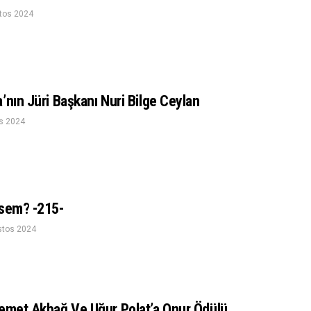
tos 2024
’nın Jüri Başkanı Nuri Bilge Ceylan
s 2024
esem? -215-
stos 2024
Demet Akbağ Ve Uğur Polat’a Onur Ödülü