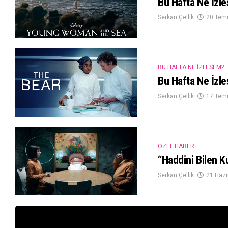
Bu Hafta Ne İzl
Serkan Çellik
20 Tem
BU HAFTA NE İZLESEM?
Bu Hafta Ne İzl
Serkan Çellik
17 Tem
ÖZEL HABER
“Haddini Bilen K
Serkan Çellik
21 Hazi