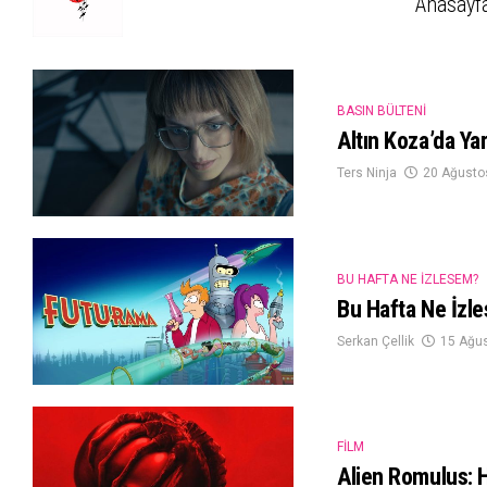
Anasayf
BASIN BÜLTENI
Altın Koza’da Yar
Ters Ninja
20 Ağusto
BU HAFTA NE İZLESEM?
Bu Hafta Ne İzl
Serkan Çellik
15 Ağu
FILM
Alien Romulus: 