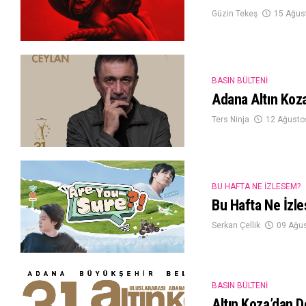
Güzin Tekeş
15 Ağus
BASIN BÜLTENI
Adana Altın Koza
Ters Ninja
12 Ağusto
BU HAFTA NE İZLESEM?
Bu Hafta Ne İzl
Serkan Çellik
09 Ağu
BASIN BÜLTENI
Altın Koza’dan 