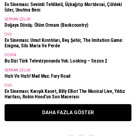
Ev Sineması: Sevimli Tehlikeli, Üçkağıtçı Mortdecai, Çöldeki
İzler, Unutma Beni
SERKAN ÇELLIK
Doğaya Dönüş: Ölüm Ormanı (Backcountry)
DVD
Ev Sineması: Umut Kırıntıları, Beş Şehir, The Imitation Game:
Enigma, Sils Maria Ve Perde
DOSYA
Bu Dizi Türk Televizyonunda Yok: Looking – Sezon 2
SERKAN ÇELLIK
Hızlı Ve Hızlı! Mad Max: Fury Road
DVD
Ev Sineması: Karışık Kaset, Billy Elliot The Musical Live, Yıldız
Haritası, Robin Hood’un Son Macerası
DAHA FAZLA GÖSTER