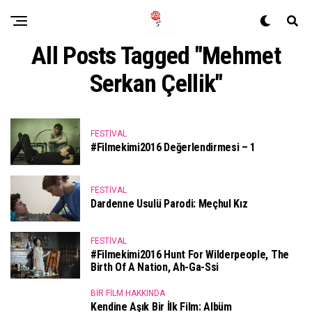
All Posts Tagged "Mehmet
Serkan Çellik"
FESTIVAL
#Filmekimi2016 Değerlendirmesi – 1
FESTIVAL
Dardenne Usulü Parodi: Meçhul Kız
FESTIVAL
#Filmekimi2016 Hunt For Wilderpeople, The
Birth Of A Nation, Ah-Ga-Ssi
BIR FILM HAKKINDA
Kendine Aşık Bir İlk Film: Albüm