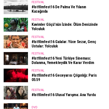
FESTIVAL
#istfilmfest16 De Palma Ve Yılanın
Kucağında
FESTIVAL
Kavimler Göçü’nün İzinde: Ölüm Denizinde
Yolculuk
FESTIVAL
#istfilmfest16 Galalar: Yüce Sezar, Genç
Ustalar: Yolculuk
FESTIVAL
#istfilmfest16 Yeni Türkiye Sineması:
Dolanma, Yemekteydik Ve Karar Verdim
FESTIVAL
#istfilmfest16 Geceyarısı Çılgınlığı: Paris
05:59
FESTIVAL
#istfilmfest16 Ulusal Yarışma: Ana Yurdu
DVD