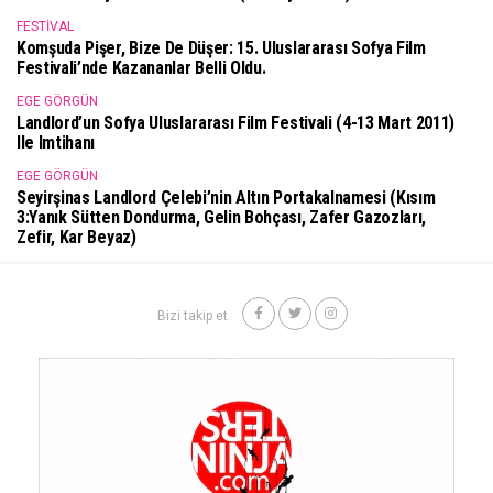
FESTIVAL
Komşuda Pişer, Bize De Düşer: 15. Uluslararası Sofya Film
Festivali’nde Kazananlar Belli Oldu.
EGE GÖRGÜN
Landlord’un Sofya Uluslararası Film Festivali (4-13 Mart 2011)
Ile Imtihanı
EGE GÖRGÜN
Seyirşinas Landlord Çelebi’nin Altın Portakalnamesi (Kısım
3:Yanık Sütten Dondurma, Gelin Bohçası, Zafer Gazozları,
Zefir, Kar Beyaz)
Bizi takip et