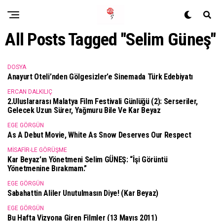
All Posts Tagged "Selim Güneş"
DOSYA
Anayurt Oteli’nden Gölgesizler’e Sinemada Türk Edebiyatı
ERCAN DALKILIÇ
2.Uluslararası Malatya Film Festivali Günlüğü (2): Serseriler,
Gelecek Uzun Sürer, Yağmuru Bile Ve Kar Beyaz
EGE GÖRGÜN
As A Debut Movie, White As Snow Deserves Our Respect
MISAFIR-LE GÖRÜŞME
Kar Beyaz’ın Yönetmeni Selim GÜNEŞ: “İşi Görüntü
Yönetmenine Bırakmam.”
EGE GÖRGÜN
Sabahattin Aliler Unutulmasın Diye! (Kar Beyaz)
EGE GÖRGÜN
Bu Hafta Vizyona Giren Filmler (13 Mayıs 2011)