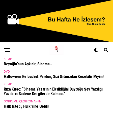
KITAP
Beyoğlu’nun Aşkıdır, Sinema…
DVD
Halloween Reloaded: Pardon, Sizi Gıdınızdan Kesebilir Miyim!
KITAP
Rıza Kıraç: “Sinema Yazarının Eksikliğini Duyduğu Şey Yazdığı
Yazıların Sadece Dergilerde Kalması.”
GÖRKEMLI ÇIZGIROMAN-IM!
Halk Istedi, Hulk Yine Geldi!