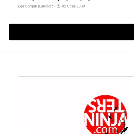
Ege Görgün (Landlord)
02 Ocak 2008