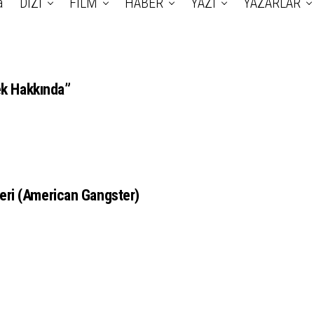
a
DİZİ
FİLM
HABER
YAZI
YAZARLAR
ek Hakkında”
eri (American Gangster)