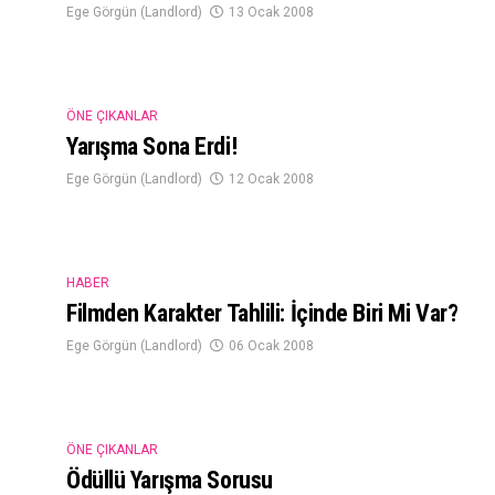
Ege Görgün (Landlord)
13 Ocak 2008
ÖNE ÇIKANLAR
Yarışma Sona Erdi!
Ege Görgün (Landlord)
12 Ocak 2008
HABER
Filmden Karakter Tahlili: İçinde Biri Mi Var?
Ege Görgün (Landlord)
06 Ocak 2008
ÖNE ÇIKANLAR
Ödüllü Yarışma Sorusu