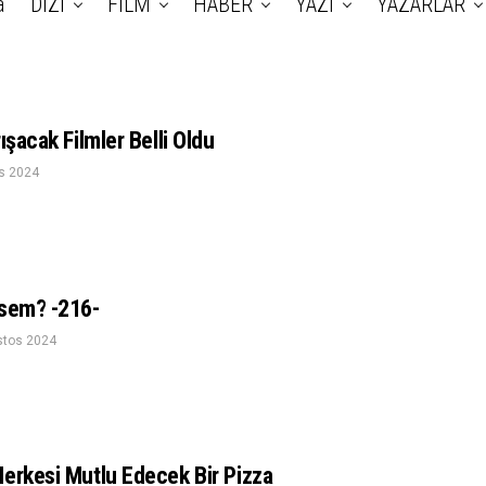
a
DİZİ
FİLM
HABER
YAZI
YAZARLAR
ışacak Filmler Belli Oldu
s 2024
esem? -216-
stos 2024
Herkesi Mutlu Edecek Bir Pizza