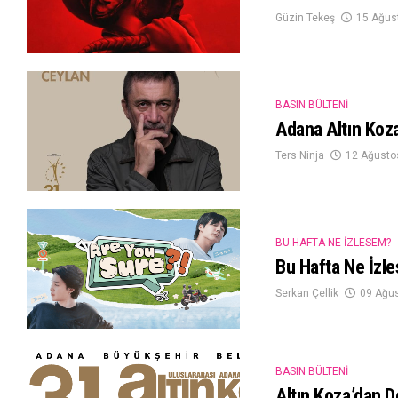
Güzin Tekeş
15 Ağus
BASIN BÜLTENI
Adana Altın Koza
Ters Ninja
12 Ağusto
BU HAFTA NE İZLESEM?
Bu Hafta Ne İzl
Serkan Çellik
09 Ağu
BASIN BÜLTENI
Altın Koza’dan 