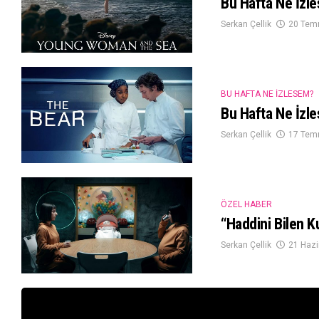
Bu Hafta Ne İzl
Serkan Çellik
20 Tem
BU HAFTA NE İZLESEM?
Bu Hafta Ne İzl
Serkan Çellik
17 Tem
ÖZEL HABER
“Haddini Bilen K
Serkan Çellik
21 Hazi