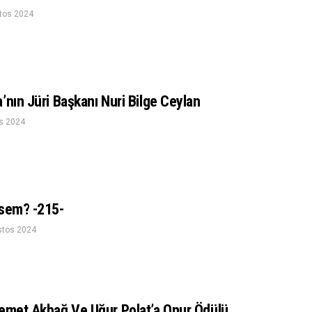
tos 2024
’nın Jüri Başkanı Nuri Bilge Ceylan
s 2024
esem? -215-
stos 2024
Demet Akbağ Ve Uğur Polat’a Onur Ödülü