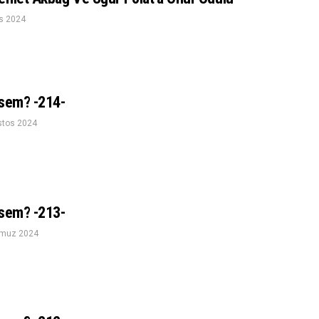
s 2024
esem? -214-
stos 2024
esem? -213-
muz 2024