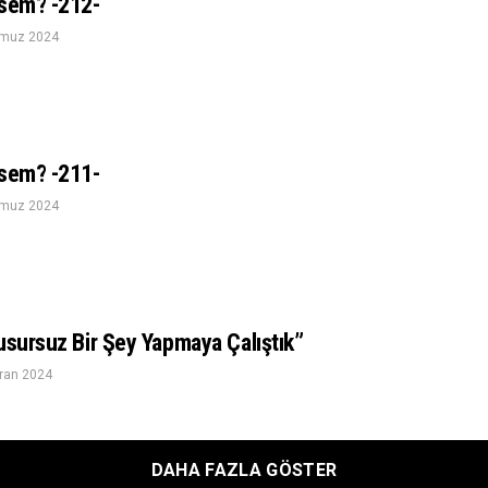
esem? -212-
muz 2024
esem? -211-
muz 2024
usursuz Bir Şey Yapmaya Çalıştık”
ran 2024
DAHA FAZLA GÖSTER