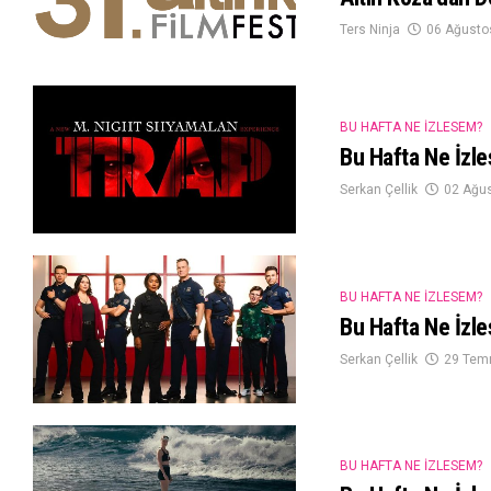
Ters Ninja
06 Ağusto
BU HAFTA NE İZLESEM?
Bu Hafta Ne İzl
Serkan Çellik
02 Ağu
BU HAFTA NE İZLESEM?
Bu Hafta Ne İzl
Serkan Çellik
29 Tem
BU HAFTA NE İZLESEM?