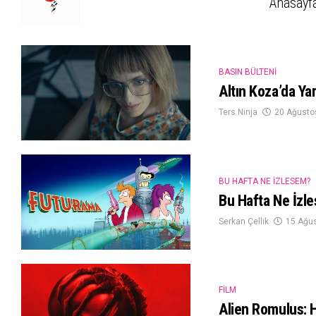
Anasayf
BASIN BÜLTENI
Altın Koza’da Yar
Ters Ninja
20 Ağusto
BU HAFTA NE İZLESEM?
Bu Hafta Ne İzl
Serkan Çellik
15 Ağu
FILM
Alien Romulus: 