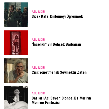
ASLI ILDIR
Sıcak Kafa: Dinlemeyi Öğrenmek
ASLI ILDIR
“İncelikli” Bir Dehşet: Barbarian
ASLI ILDIR
Cici: Yönetmenlik Sevmektir Zaten
ASLI ILDIR
Bazıları Acı Sever: Blonde, Bir Marilyn
Monroe Fantezisi