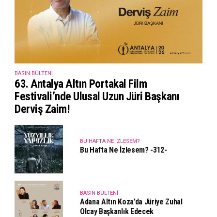
BASIN BÜLTENI
63. Antalya Altın Portakal Film
Festivali’nde Ulusal Uzun Jüri Başkanı
Derviş Zaim!
BU HAFTA NE İZLESEM?
Bu Hafta Ne İzlesem? -312-
BASIN BÜLTENI
Adana Altın Koza’da Jüriye Zuhal
Olcay Başkanlık Edecek