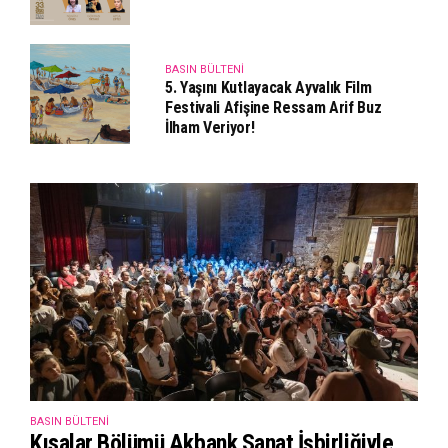
BASIN BÜLTENI
5. Yaşını Kutlayacak Ayvalık Film
Festivali Afişine Ressam Arif Buz
İlham Veriyor!
BASIN BÜLTENI
Kısalar Bölümü Akbank Sanat İşbirliğiyle