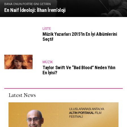
BANA ONUN PORTRE-SINI GETIRIN
En Naif İdeoloji: İlhan İrem’oloji
LISTE
Müzik Yazarları 2015’in En İyi Albümlerini
Seçti!
MÜZIK
Taylor Swift Ve “Bad Blood” Neden Yılın
En İyisi?
Latest News