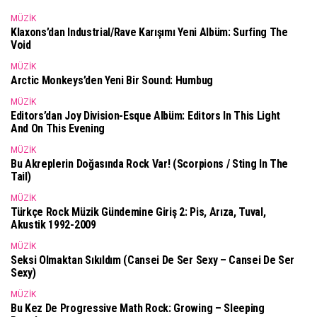
MÜZIK
Klaxons’dan Industrial/rave Karışımı Yeni Albüm: Surfing The
Void
MÜZIK
Arctic Monkeys’den Yeni Bir Sound: Humbug
MÜZIK
Editors’dan Joy Division-Esque Albüm: Editors In This Light
And On This Evening
MÜZIK
Bu Akreplerin Doğasında Rock Var! (Scorpions / Sting In The
Tail)
MÜZIK
Türkçe Rock Müzik Gündemine Giriş 2: Pis, Arıza, Tuval,
Akustik 1992-2009
MÜZIK
Seksi Olmaktan Sıkıldım (Cansei De Ser Sexy – Cansei De Ser
Sexy)
MÜZIK
Bu Kez De Progressive Math Rock: Growing – Sleeping