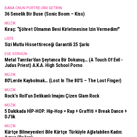
BANA ONUN PORTRE-SINI GETIRIN
36 Senelik Bir Buse (Sonic Boom – Kiss)
MÜZIK
Kıraç: “Şöhret Olmamın Beni Kirletmesine Izin Vermedim!”
LISTE
Sizi Mutlu Hissettireceği Garantili 25 Şarkı
EGE GÖRGÜN
Metal Tanrılar’dan Şeytanca Bir Dokunuş… (A Touch Of Evil -
Judas Priest) A.k.a. High School Porno
MÜZIK
80’lerde Kaybolmak… (Lost In The 80’s – The Lost Finger)
MÜZIK
Rock’n Roll’un Delikanlı Imajını Çizen Glam Rock
MÜZIK
5 Dakikada HİP-HOP: Hip-Hop = Rap + Graffiti + Break Dance +
DJ’lik
MÜZIK
Kürtçe Bilmeyenleri Bile Kürtçe Türküyle Ağlatabilen Kadın: