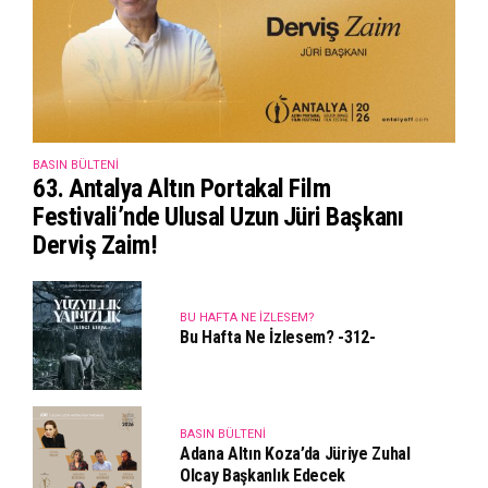
BASIN BÜLTENI
63. Antalya Altın Portakal Film
Festivali’nde Ulusal Uzun Jüri Başkanı
Derviş Zaim!
BU HAFTA NE İZLESEM?
Bu Hafta Ne İzlesem? -312-
BASIN BÜLTENI
Adana Altın Koza’da Jüriye Zuhal
Olcay Başkanlık Edecek