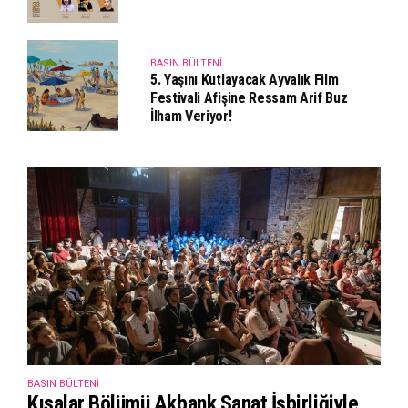
BASIN BÜLTENI
5. Yaşını Kutlayacak Ayvalık Film
Festivali Afişine Ressam Arif Buz
İlham Veriyor!
BASIN BÜLTENI
Kısalar Bölümü Akbank Sanat İşbirliğiyle