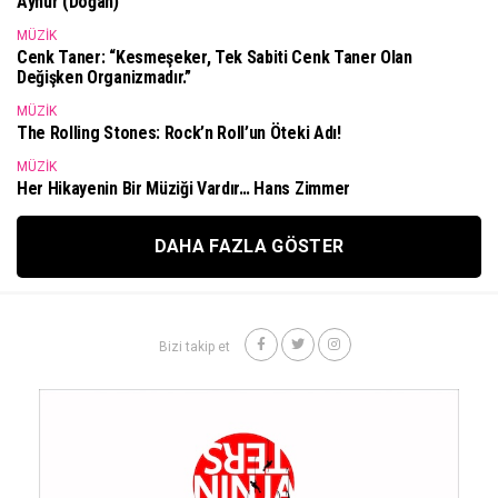
Aynur (Doğan)
MÜZIK
Cenk Taner: “Kesmeşeker, Tek Sabiti Cenk Taner Olan
Değişken Organizmadır.”
MÜZIK
The Rolling Stones: Rock’n Roll’un Öteki Adı!
MÜZIK
Her Hikayenin Bir Müziği Vardır… Hans Zimmer
DAHA FAZLA GÖSTER
Bizi takip et