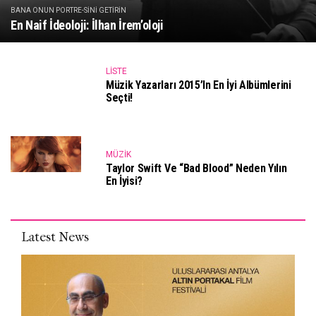
BANA ONUN PORTRE-SINI GETIRIN
En Naif İdeoloji: İlhan İrem’oloji
LISTE
Müzik Yazarları 2015’in En İyi Albümlerini
Seçti!
MÜZIK
Taylor Swift Ve “Bad Blood” Neden Yılın
En İyisi?
Latest News