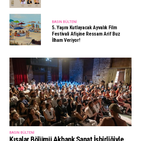
BASIN BÜLTENI
5. Yaşını Kutlayacak Ayvalık Film
Festivali Afişine Ressam Arif Buz
İlham Veriyor!
BASIN BÜLTENI
Kısalar Bölümü Akbank Sanat İşbirliğiyle