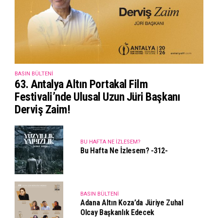
BASIN BÜLTENI
63. Antalya Altın Portakal Film
Festivali’nde Ulusal Uzun Jüri Başkanı
Derviş Zaim!
BU HAFTA NE İZLESEM?
Bu Hafta Ne İzlesem? -312-
BASIN BÜLTENI
Adana Altın Koza’da Jüriye Zuhal
Olcay Başkanlık Edecek