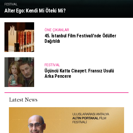
FESTIVAL
Alter Ego: Kendi Mi Öteki Mi?
ÖNE ÇIKANLAR
45. İstanbul Film Festivali’nde Ödüller
Dağıtıldı
FESTIVAL
Üçüncü Katta Cinayet: Fransız Usulü
Arka Pencere
Latest News