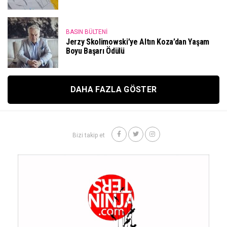
BASIN BÜLTENI
Jerzy Skolimowski’ye Altın Koza’dan Yaşam
Boyu Başarı Ödülü
DAHA FAZLA GÖSTER
Bizi takip et